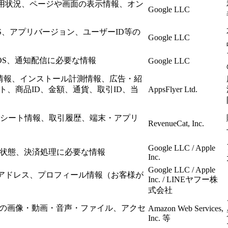
・利用状況、ページや画面の表示情報、オン
Google LLC
S、アプリバージョン、ユーザーID等の
Google LLC
ン、OS、通知配信に必要な情報
Google LLC
アプリ情報、インストール計測情報、広告・紹
、商品ID、金額、通貨、取引ID、当
AppsFlyer Ltd.
レシート情報、取引履歴、端末・アプリ
RevenueCat, Inc.
Google LLC / Apple
読状態、決済処理に必要な情報
Inc.
Google LLC / Apple
ルアドレス、プロフィール情報（お客様が
Inc. / LINEヤフー株
式会社
の画像・動画・音声・ファイル、アクセ
Amazon Web Services,
Inc. 等