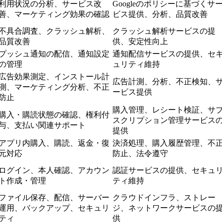
利用状況の分析、サービス改
Googleのポリシーに基づくサ
善、マーケティング効果の確認
ビス提供、分析、品質改善
不具合調査、クラッシュ解析、
クラッシュ解析サービスの提
品質改善
供、安定性向上
プッシュ通知の配信、通知設定
通知配信サービスの提供、セ
の管理
ュリティ維持
広告効果測定、インストール計
広告計測、分析、不正検知、
測、マーケティング分析、不正
ービス提供
防止
購入管理、レシート検証、サ
購入・購読状態の確認、権利付
スクリプション管理サービス
与、支払い関連サポート
提供
アプリ内購入、購読、返金・復
決済処理、購入履歴管理、不
元対応
防止、法令遵守
ログイン、本人確認、アカウン
認証サービスの提供、セキュ
ト作成・管理
ティ維持
ファイル保存、配信、サーバー
クラウドインフラ、ストレー
運用、バックアップ、セキュリ
ジ、ネットワークサービスの
ティ
供