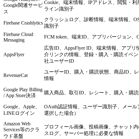
Cookie、端末情報、IPアドレス、閲覧
Google関連サービ
ライン識別子
ス
クラッシュログ、診断情報、端末情報、O
Firebase Crashlytics
識別子
Firebase Cloud
FCM token、端末ID、アプリバージョ
Messaging
広告ID、AppsFlyer ID、端末情報、
AppsFlyer
介リンクの情報、登録・購入・購読イベント
社ユーザーID
ユーザーID、購入・購読状態、商品ID、
RevenueCat
情報
Google Play Billing
購入商品、取引ID、レシート、購入・購
/ App Store決済
Google、Apple、
OAuth認証情報、ユーザー識別子、メー
LINEログイン
選択した場合）
Amazon Web
プロフィール画像、投稿画像、チャット内
Services等のクラ
スログ、サーバー処理に必要な情報
ウド基盤