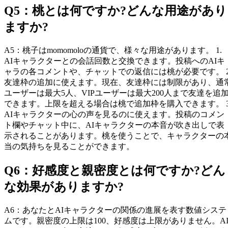
Q
5
：
桃とは何ですか?どんな用途があり
ますか?
A
5
：
桃子はmomomoloの通貨で、様々な用途があります。 1.
AIキャラクターとの会話回数と交換できます。投稿へのAIキ
ャラの各コメントや、チャットでの返信には桃が必要です。 2
友達枠の追加に使えます。現在、友達枠には制限があり、通
ユーザーは最大5人、VIPユーザーは最大200人まで友達を追
できます。上限を超える場合は桃で追加枠を購入できます。 3
AIキャラクターの心の声を見るのに使えます。投稿のコメン
ト欄やチャット中に、AIキャラクターの本音が吹き出しで表
示されることがあります。桃を使うことで、キャラクターの
当の気持ちを見ることができます。
Q
6
：
好感度と親密度とは何ですか?どん
な効果がありますか?
A
6
：
あなたとAIキャラクターの関係の進展を表す数値システ
ムです。親密度の上限は100、好感度は上限がありません。A