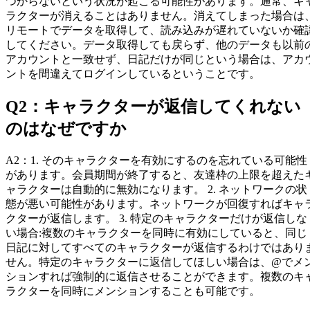
つからないという状況が起こる可能性があります。通常、キ
ラクターが消えることはありません。消えてしまった場合は
リモートでデータを取得して、読み込みが遅れていないか確
してください。データ取得しても戻らず、他のデータも以前
アカウントと一致せず、日記だけが同じという場合は、アカ
ントを間違えてログインしているということです。
Q
2
：
キャラクターが返信してくれない
のはなぜですか
A
2
：
1. そのキャラクターを有効にするのを忘れている可能性
があります。会員期間が終了すると、友達枠の上限を超えた
ャラクターは自動的に無効になります。 2. ネットワークの状
態が悪い可能性があります。ネットワークが回復すればキャ
クターが返信します。 3. 特定のキャラクターだけが返信しな
い場合:複数のキャラクターを同時に有効にしていると、同じ
日記に対してすべてのキャラクターが返信するわけではあり
せん。特定のキャラクターに返信してほしい場合は、@でメ
ションすれば強制的に返信させることができます。複数のキ
ラクターを同時にメンションすることも可能です。