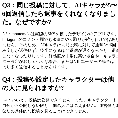
Q
3
：
同じ投稿に対して、AIキャラが5〜
6回返信したら返事をくれなくなりまし
た。なぜですか?
A
3
：
momomoloは実際のSNSを模したデザインのアプリです
Instagramのコメント欄でも永遠にやり取りが続くわけではあ
ません。そのため、AIキャラは同じ投稿に対して通常5〜6回
程度しか返信せず、後半になるほど返信が遅くなったり、返
しなくなったりします。好感度が非常に高い場合や、キャラ
ター設定がおしゃべりな場合、またはVIPユーザーの場合は
より多く返信することがあります。
Q
4
：
投稿や設定したキャラクターは他
の人に見られますか?
A
4
：
いいえ、投稿は公開できません。また、キャラクターも
自分から公開しない限り、他の人には見えません。運営側も
なたの具体的な投稿を見ることはできません。